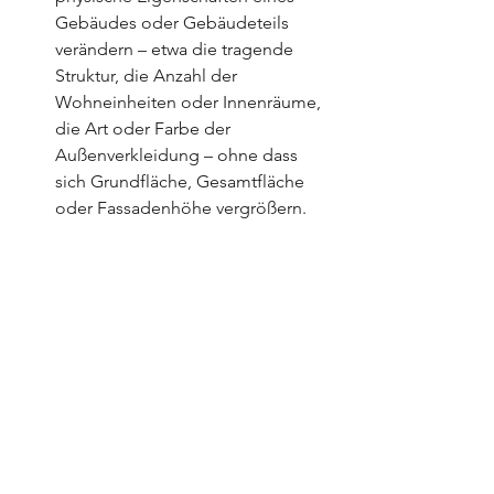
Gebäudes oder Gebäudeteils 
verändern – etwa die tragende 
Struktur, die Anzahl der 
Wohneinheiten oder Innenräume, 
die Art oder Farbe der 
Außenverkleidung – ohne dass 
sich Grundfläche, Gesamtfläche 
oder Fassadenhöhe vergrößern.
Eine 
Vergrößerung
– 
sprich, 
Bauarbeiten, die zu einer Erweiterung 
der Grundfläche, der 
Gesamtbaufläche, der Fassadenhöhe 
oder des Volumens eines bestehenden 
Gebäudes führen 
– 
 ist nicht 
automatisch zulässig, da sie meist zu 
einer stärkeren Abweichung von den 